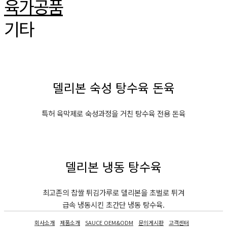
육가공품
기타
델리본 숙성 탕수육 돈육
특허 육막제로 숙성과정을 거친 탕수육 전용 돈육
델리본 냉동 탕수육
최고존의 찹쌀 튀김가루로 델리본을 초벌로 튀겨
급속 냉동시킨 초간단 냉동 탕수육.
회사소개
제품소개
SAUCE OEM&ODM
문의게시판
고객센터